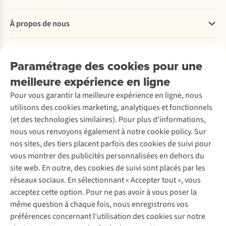
Questions fréquentes
À propos de nous
Commander
Payer
Travailler chez A.S.Adventure
Nos services
Livraison
Explore More
Paramétrage des cookies pour une
Retourner
Entreprise responsable
Location / Location sports d’hiver
meilleure expérience en ligne
Rétractation d'une commande
Découvrez
À propos d’Ayacucho
Seconde-main
Entretien & réparations
Pour vous garantir la meilleure expérience en ligne, nous
Nos magasins
Entretien de ski
A.S.Magazine
Garantie
utilisons des cookies marketing, analytiques et fonctionnels
À propos d’A.S.Adventure
Service de lavage
Explore Camp
Contactez-nous
(et des technologies similaires). Pour plus d'informations,
Déclaration d'accessibilité
Entretien de chaussures
Gear Check
nous vous renvoyons également à notre cookie policy. Sur
Réparation de chaussures
Expertise & conseils
nos sites, des tiers placent parfois des cookies de suivi pour
Abonnez-vous à la newsletter
Réparation de vêtements
vous montrer des publicités personnalisées en dehors du
Retouches
site web. En outre, des cookies de suivi sont placés par les
Pour les entreprises
Suivez-nous
réseaux sociaux. En sélectionnant « Accepter tout », vous
acceptez cette option. Pour ne pas avoir à vous poser la
même question à chaque fois, nous enregistrons vos
préférences concernant l’utilisation des cookies sur notre