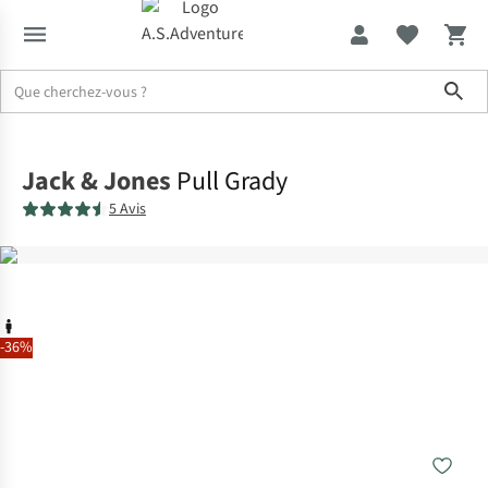
Sho
Accueil
Jack & Jones
Pull Grady
5 Avis
-36%