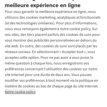
la
Nous
de
Location / Location sports d’hiver
meilleure expérience en ligne
Rétractation d'une commande
Découvrez
nuit
vous
Drenthe
À propos d’Ayacucho
Seconde-main
Entretien & réparations
dans
aidons
et
Pour vous garantir la meilleure expérience en ligne, nous
Nos magasins
Entretien de ski
A.S.Magazine
un
à
de
Garantie
utilisons des cookies marketing, analytiques et fonctionnels
À propos d’A.S.Adventure
Service de lavage
refuge
maîtriser
Groningue.
Explore Camp
Contactez-nous
(et des technologies similaires). Pour plus d'informations,
Déclaration d'accessibilité
en
l’art
Entretien de chaussures
Gear Check
nous vous renvoyons également à notre cookie policy. Sur
montagne,
de
Réparation de chaussures
Expertise & conseils
optez
faire
nos sites, des tiers placent parfois des cookies de suivi pour
Abonnez-vous à la newsletter
Réparation de vêtements
pour
vos
vous montrer des publicités personnalisées en dehors du
Retouches
le
bagages
site web. En outre, des cookies de suivi sont placés par les
bon
efficacement.
Pour les entreprises
Suivez-nous
réseaux sociaux. En sélectionnant « Accepter tout », vous
sac
acceptez cette option. Pour ne pas avoir à vous poser la
à
dos
même question à chaque fois, nous enregistrons vos
et
préférences concernant l’utilisation des cookies sur notre
bénéficiez
site Internet pour une durée de deux ans. Vous pouvez
ainsi
modifier vos préférences à tout moment via la politique en
d'un
Mentions légales
Politique de confidentialité
matière de cookies au bas de chaque page du site Internet.
confort
Conditions générales
Cookie Policy
et
Notre cookie policy
d'un
AS Adventure France SAS,
Rue du Vieux Faubourg 14,
F-59000 Lille
soutien
team@asadventure.com
+32 (0)3 828 30 15
suffisants.