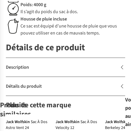
Poids: 4000 g
Il s’agit du poids du sac à dos.
Housse de pluie incluse
Ce sac est équipé d’une housse de pluie que vous
pouvez utiliser en cas de mauvais temps.
Détails de ce produit
Description
Détails du produit
Vo
Produits
Plus de cette marque
po
-10%
-10%
similaires
Le choix
au
A.S.Adventure
Avis d'experts
Avis d'experts
Jack Wolfskin
Sac À Dos
Jack Wolfskin
Sac À Dos
Jack Wolfskin
ai
Astro Vent 24
Velocity 12
Berkeley 24