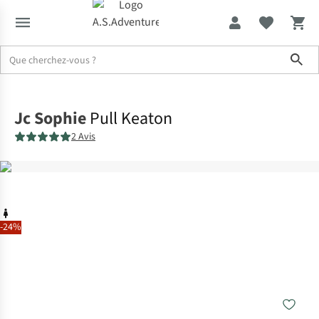
Sho
Accueil
Jc Sophie
Pull Keaton
2 Avis
-24%