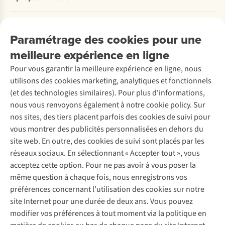
Commander
Payer
Travailler chez A.S.Adventure
Nos services
Livraison
Explore More
Paramétrage des cookies pour une
Retourner
Entreprise responsable
Location / Location sports d’hiver
meilleure expérience en ligne
Rétractation d'une commande
Découvrez
À propos d’Ayacucho
Seconde-main
Entretien & réparations
Pour vous garantir la meilleure expérience en ligne, nous
Nos magasins
Entretien de ski
A.S.Magazine
Garantie
utilisons des cookies marketing, analytiques et fonctionnels
À propos d’A.S.Adventure
Service de lavage
Explore Camp
Contactez-nous
(et des technologies similaires). Pour plus d'informations,
Déclaration d'accessibilité
Entretien de chaussures
Gear Check
nous vous renvoyons également à notre cookie policy. Sur
Réparation de chaussures
Expertise & conseils
nos sites, des tiers placent parfois des cookies de suivi pour
Abonnez-vous à la newsletter
Réparation de vêtements
vous montrer des publicités personnalisées en dehors du
Retouches
site web. En outre, des cookies de suivi sont placés par les
Pour les entreprises
Suivez-nous
réseaux sociaux. En sélectionnant « Accepter tout », vous
acceptez cette option. Pour ne pas avoir à vous poser la
même question à chaque fois, nous enregistrons vos
préférences concernant l’utilisation des cookies sur notre
site Internet pour une durée de deux ans. Vous pouvez
modifier vos préférences à tout moment via la politique en
Mentions légales
Politique de confidentialité