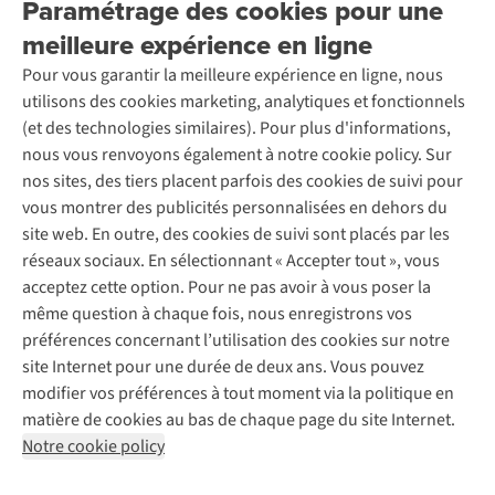
Paramétrage des cookies pour une
meilleure expérience en ligne
Service client
Pour vous garantir la meilleure expérience en ligne, nous
Questions fréquentes
utilisons des cookies marketing, analytiques et fonctionnels
À propos de nous
Commander
(et des technologies similaires). Pour plus d'informations,
Payer
nous vous renvoyons également à notre cookie policy. Sur
Travailler chez A.S.Adventure
Nos services
nos sites, des tiers placent parfois des cookies de suivi pour
Livraison
Explore More
vous montrer des publicités personnalisées en dehors du
Retourner
Entreprise responsable
Location / Location sports d’hiver
site web. En outre, des cookies de suivi sont placés par les
Rétractation d'une commande
Découvrez
À propos d’Ayacucho
Seconde-main
réseaux sociaux. En sélectionnant « Accepter tout », vous
Entretien & réparations
Nos magasins
Entretien de ski
acceptez cette option. Pour ne pas avoir à vous poser la
A.S.Magazine
Garantie
À propos d’A.S.Adventure
Service de lavage
même question à chaque fois, nous enregistrons vos
Explore Camp
Contactez-nous
Déclaration d'accessibilité
Entretien de chaussures
préférences concernant l’utilisation des cookies sur notre
Gear Check
Réparation de chaussures
site Internet pour une durée de deux ans. Vous pouvez
Expertise & conseils
Abonnez-vous à la newsletter
Réparation de vêtements
modifier vos préférences à tout moment via la politique en
Retouches
matière de cookies au bas de chaque page du site Internet.
Pour les entreprises
Notre cookie policy
Suivez-nous