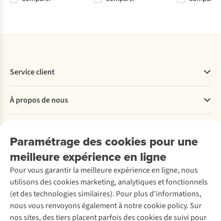
Comparer
Comparer
Comparer
Comparer
Service client
Questions fréquentes
À propos de nous
Commander
Payer
Travailler chez A.S.Adventure
Nos services
Livraison
Explore More
Paramétrage des cookies pour une
Retourner
Entreprise responsable
Location / Location sports d’hiver
meilleure expérience en ligne
Rétractation d'une commande
Découvrez
À propos d’Ayacucho
Seconde-main
Entretien & réparations
Pour vous garantir la meilleure expérience en ligne, nous
Nos magasins
Entretien de ski
A.S.Magazine
Garantie
utilisons des cookies marketing, analytiques et fonctionnels
À propos d’A.S.Adventure
Service de lavage
Explore Camp
Contactez-nous
(et des technologies similaires). Pour plus d'informations,
Déclaration d'accessibilité
Entretien de chaussures
Gear Check
nous vous renvoyons également à notre cookie policy. Sur
Réparation de chaussures
Expertise & conseils
nos sites, des tiers placent parfois des cookies de suivi pour