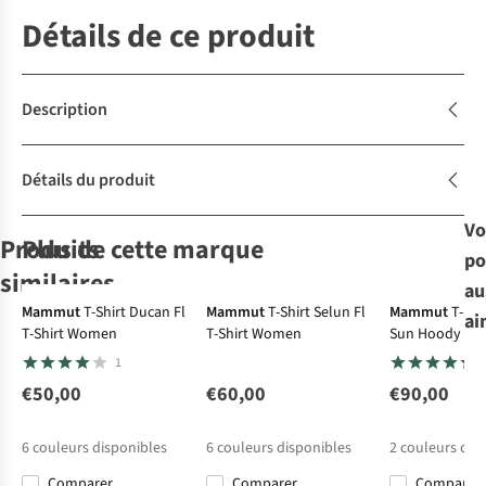
Détails de ce produit
Description
Détails du produit
Vo
Produits
Plus de cette marque
po
Ultralég
similaires
au
Ultraléger
Mammut
T-Shirt Ducan Fl
Mammut
T-Shirt Selun Fl
Mammut
T-Shi
ai
T-Shirt Women
T-Shirt Women
Sun Hoody
Jack Wolfskin
Patagonia
Royal Robbins
Jack Wolfskin
1
Short Prelight
Short W'S
Short W Wilder
Short Hikeout
Trail Shorts W
Quandary
Shorts W
€50,00
€60,00
€90,00
2
7
1
19
Shorts - 7 In.
€80,00
€80,00
€99,95
€79,95
6
couleurs disponibles
6
couleurs disponibles
2
couleurs dis
Comparer
Comparer
Comparer