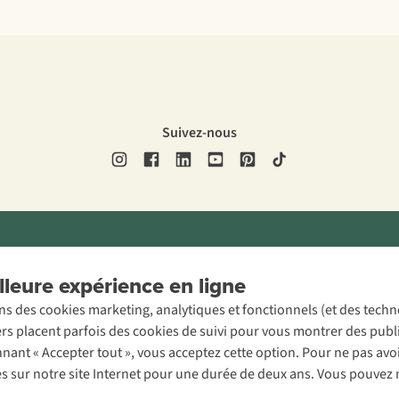
Suivez-nous
ons légales
Politique de confidentialité
Conditions générales
Cookie 
leure expérience en ligne
ons des cookies marketing, analytiques et fonctionnels (et des tech
ers placent parfois des cookies de suivi pour vous montrer des publ
onnant « Accepter tout », vous acceptez cette option. Pour ne pas a
es sur notre site Internet pour une durée de deux ans. Vous pouvez 