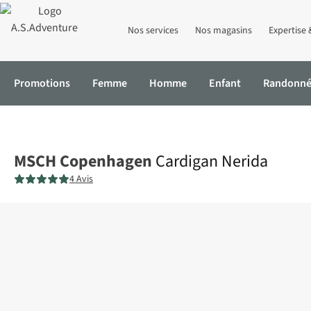
Nos services
Nos magasins
Expertise 
Promotions
Femme
Homme
Enfant
Randonn
Accueil
Cardigan Nerida
MSCH Copenhagen
Cardigan Nerida
4 Avis