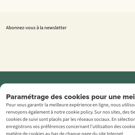
Abonnez-vous à la newsletter
Menti
Paramétrage des cookies pour une meil
AS Adventure
Pour vous garantir la meilleure expérience en ligne, nous utilis
France SAS,
renvoyons également à notre cookie policy. Sur nos sites, des ti
Rue du Vieux
cookies de suivi sont placés par les réseaux sociaux. En sélecti
Faubourg 14, F-
enregistrons vos préférences concernant l’utilisation des cooki
59000 Lille
matière de cookies au bas de chaque page du site Internet.