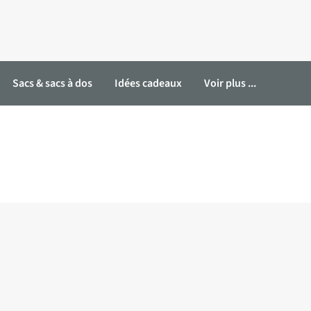
Sacs & sacs à dos
Idées cadeaux
Voir plus ...