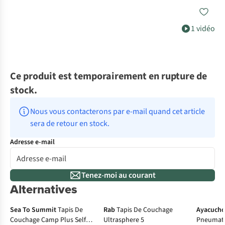
1 vidéo
Ce produit est temporairement en rupture de
stock.
Nous vous contacterons par e-mail quand cet article 
sera de retour en stock.
Adresse e-mail
Tenez-moi au courant
Alternatives
Le choix A.S.Adventure
Sea To Summit
Tapis De
Rab
Tapis De Couchage
Ayacuch
Couchage Camp Plus Self
Ultrasphere 5
Pneumati