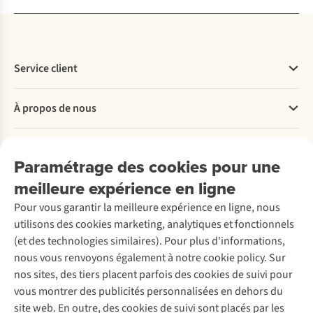
Service client
Questions fréquentes
À propos de nous
Commander
Payer
Travailler chez A.S.Adventure
Nos services
Livraison
Explore More
Paramétrage des cookies pour une
Retourner
Entreprise responsable
Location / Location sports d’hiver
meilleure expérience en ligne
Rétractation d'une commande
Découvrez
À propos d’Ayacucho
Seconde-main
Entretien & réparations
Pour vous garantir la meilleure expérience en ligne, nous
Nos magasins
Entretien de ski
A.S.Magazine
Garantie
utilisons des cookies marketing, analytiques et fonctionnels
À propos d’A.S.Adventure
Service de lavage
Explore Camp
Contactez-nous
(et des technologies similaires). Pour plus d'informations,
Déclaration d'accessibilité
Entretien de chaussures
Gear Check
nous vous renvoyons également à notre cookie policy. Sur
Réparation de chaussures
Expertise & conseils
nos sites, des tiers placent parfois des cookies de suivi pour
Abonnez-vous à la newsletter
Réparation de vêtements
vous montrer des publicités personnalisées en dehors du
Retouches
site web. En outre, des cookies de suivi sont placés par les