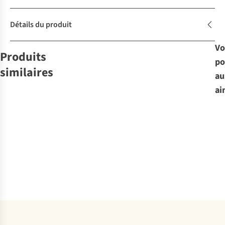
Détails du produit
Vo
Produits
po
similaires
au
ai
Primus
Accessoire
CampFire
Apron
€54,95
Comparer