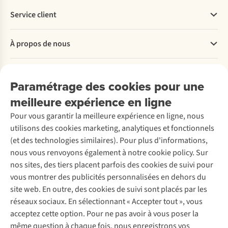
Service client
Questions fréquentes
À propos de nous
Commander
Payer
Travailler chez A.S.Adventure
Nos services
Livraison
Explore More
Paramétrage des cookies pour une
Retourner
Entreprise responsable
Location / Location sports d’hiver
meilleure expérience en ligne
Rétractation d'une commande
Découvrez
À propos d’Ayacucho
Seconde-main
Entretien & réparations
Pour vous garantir la meilleure expérience en ligne, nous
Nos magasins
Entretien de ski
A.S.Magazine
Garantie
utilisons des cookies marketing, analytiques et fonctionnels
À propos d’A.S.Adventure
Service de lavage
Explore Camp
Contactez-nous
(et des technologies similaires). Pour plus d'informations,
Déclaration d'accessibilité
Entretien de chaussures
Gear Check
nous vous renvoyons également à notre cookie policy. Sur
Réparation de chaussures
Expertise & conseils
nos sites, des tiers placent parfois des cookies de suivi pour
Abonnez-vous à la newsletter
Réparation de vêtements
vous montrer des publicités personnalisées en dehors du
Retouches
site web. En outre, des cookies de suivi sont placés par les
Pour les entreprises
Suivez-nous
réseaux sociaux. En sélectionnant « Accepter tout », vous
acceptez cette option. Pour ne pas avoir à vous poser la
même question à chaque fois, nous enregistrons vos