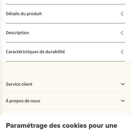
Détails du produit
Description
Caractéristiques de durabilité
Service client
Questions fréquentes
À propos de nous
Commander
Payer
Travailler chez A.S.Adventure
Nos services
Livraison
Explore More
Paramétrage des cookies pour une
Retourner
Entreprise responsable
Location / Location sports d’hiver