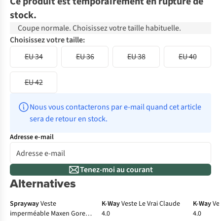
Ce produit est temporairement en rupture de
stock.
Coupe normale. Choisissez votre taille habituelle.
Choisissez votre taille:
EU 34
EU 36
EU 38
EU 40
EU 42
Nous vous contacterons par e-mail quand cet article 
sera de retour en stock.
Adresse e-mail
Tenez-moi au courant
Alternatives
-50%
Gore-Tex
Sprayway
Veste
K-Way
Veste Le Vrai Claude
K-Way
Ve
imperméable Maxen Gore-
4.0
4.0