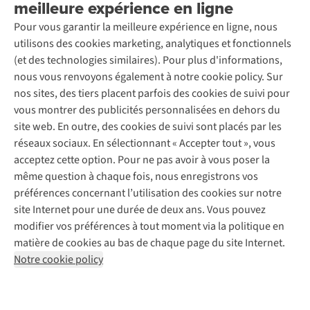
meilleure expérience en ligne
Rétractation d'une commande
Découvrez
À propos d’Ayacucho
Seconde-main
Entretien & réparations
Pour vous garantir la meilleure expérience en ligne, nous
Nos magasins
Entretien de ski
A.S.Magazine
Garantie
utilisons des cookies marketing, analytiques et fonctionnels
À propos d’A.S.Adventure
Service de lavage
Explore Camp
Contactez-nous
(et des technologies similaires). Pour plus d'informations,
Déclaration d'accessibilité
Entretien de chaussures
Gear Check
nous vous renvoyons également à notre cookie policy. Sur
Réparation de chaussures
Expertise & conseils
nos sites, des tiers placent parfois des cookies de suivi pour
Abonnez-vous à la newsletter
Réparation de vêtements
vous montrer des publicités personnalisées en dehors du
Retouches
site web. En outre, des cookies de suivi sont placés par les
Pour les entreprises
Suivez-nous
réseaux sociaux. En sélectionnant « Accepter tout », vous
acceptez cette option. Pour ne pas avoir à vous poser la
même question à chaque fois, nous enregistrons vos
préférences concernant l’utilisation des cookies sur notre
site Internet pour une durée de deux ans. Vous pouvez
modifier vos préférences à tout moment via la politique en
Mentions légales
Politique de confidentialité
matière de cookies au bas de chaque page du site Internet.
Conditions générales
Cookie Policy
Notre cookie policy
AS Adventure France SAS,
Rue du Vieux Faubourg 14,
F-59000 Lille
team@asadventure.com
+32 (0)3 828 30 15