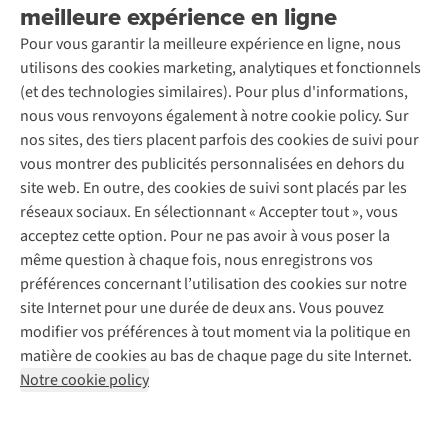
Location / Location sports d’hiver
meilleure expérience en ligne
Rétractation d'une commande
Découvrez
À propos d’Ayacucho
Seconde-main
Entretien & réparations
Pour vous garantir la meilleure expérience en ligne, nous
Nos magasins
Entretien de ski
A.S.Magazine
Garantie
utilisons des cookies marketing, analytiques et fonctionnels
À propos d’A.S.Adventure
Service de lavage
Explore Camp
Contactez-nous
(et des technologies similaires). Pour plus d'informations,
Déclaration d'accessibilité
Entretien de chaussures
Gear Check
nous vous renvoyons également à notre cookie policy. Sur
Réparation de chaussures
Expertise & conseils
nos sites, des tiers placent parfois des cookies de suivi pour
Abonnez-vous à la newsletter
Réparation de vêtements
vous montrer des publicités personnalisées en dehors du
Retouches
site web. En outre, des cookies de suivi sont placés par les
Pour les entreprises
Suivez-nous
réseaux sociaux. En sélectionnant « Accepter tout », vous
acceptez cette option. Pour ne pas avoir à vous poser la
même question à chaque fois, nous enregistrons vos
préférences concernant l’utilisation des cookies sur notre
site Internet pour une durée de deux ans. Vous pouvez
modifier vos préférences à tout moment via la politique en
Mentions légales
Politique de confidentialité
matière de cookies au bas de chaque page du site Internet.
Conditions générales
Cookie Policy
Notre cookie policy
AS Adventure France SAS,
Rue du Vieux Faubourg 14,
F-59000 Lille
team@asadventure.com
+32 (0)3 828 30 15