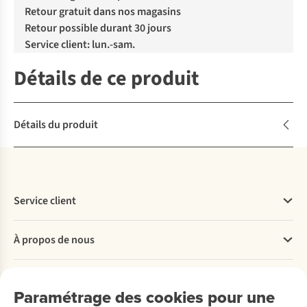
Retour gratuit dans nos magasins
Retour possible durant 30 jours
Service client: lun.-sam.
Détails de ce produit
Détails du produit
Service client
Questions fréquentes
À propos de nous
Commander
Payer
Travailler chez A.S.Adventure
Nos services
Livraison
Explore More
Paramétrage des cookies pour une
Retourner
Entreprise responsable