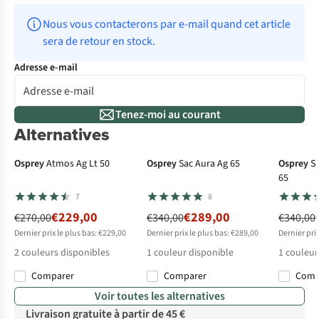
Nous vous contacterons par e-mail quand cet article 
sera de retour en stock.
Adresse e-mail
Tenez-moi au courant
Alternatives
Avis d'experts
Osprey
Atmos Ag Lt 50
Osprey
Sac Aura Ag 65
Osprey
S
65
7
8
€229,00
€289,00
€270,00
€340,00
€340,00
Dernier prix le plus bas: €229,00
Dernier prix le plus bas: €289,00
Dernier pri
2
couleurs disponibles
1
couleur disponible
1
couleur
Comparer
Comparer
Com
%
%
Voir toutes les alternatives
Livraison gratuite à partir de 45 €