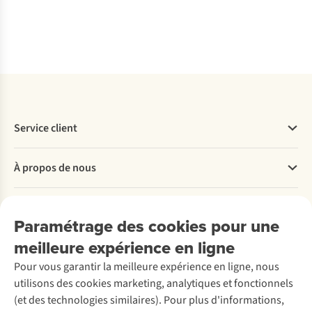
dis
Service client
Questions fréquentes
À propos de nous
Commander
Payer
Travailler chez A.S.Adventure
Nos services
Livraison
Explore More
Paramétrage des cookies pour une
Retourner
Entreprise responsable
Location / Location sports d’hiver
meilleure expérience en ligne
Rétractation d'une commande
Découvrez
À propos d’Ayacucho
Seconde-main
Entretien & réparations
Pour vous garantir la meilleure expérience en ligne, nous
Nos magasins
Entretien de ski
A.S.Magazine
Garantie
utilisons des cookies marketing, analytiques et fonctionnels
À propos d’A.S.Adventure
Service de lavage
Explore Camp
Contactez-nous
(et des technologies similaires). Pour plus d'informations,
Déclaration d'accessibilité
Entretien de chaussures
Gear Check