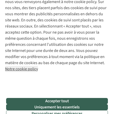
nous vous renvoyons également à notre cookie policy. Sur
Réparation de chaussures
Expertise & conseils
nos sites, des tiers placent parfois des cookies de suivi pour
Abonnez-vous à la newsletter
Réparation de vêtements
vous montrer des publicités personnalisées en dehors du
Retouches
site web. En outre, des cookies de suivi sont placés par les
Pour les entreprises
Suivez-nous
réseaux sociaux. En sélectionnant « Accepter tout », vous
acceptez cette option. Pour ne pas avoir à vous poser la
même question à chaque fois, nous enregistrons vos
préférences concernant l’utilisation des cookies sur notre
site Internet pour une durée de deux ans. Vous pouvez
modifier vos préférences à tout moment via la politique en
Mentions légales
Politique de confidentialité
matière de cookies au bas de chaque page du site Internet.
Conditions générales
Cookie Policy
Notre cookie policy
AS Adventure France SAS,
Rue du Vieux Faubourg 14,
F-59000 Lille
team@asadventure.com
+32 (0)3 828 30 15
TVA FR52.529.478.943
Accepter tout
Uniquement les essentiels
Personaliser mes préférences