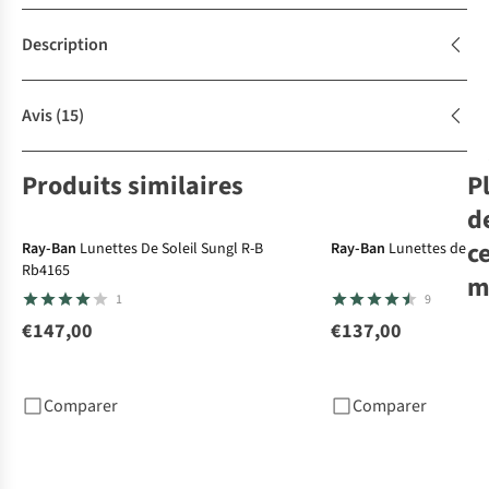
Description
Avis
(15)
Produits similaires
P
d
c
Ray-Ban
Lunettes De Soleil Sungl R-B
Ray-Ban
Lunettes de sol
Rb4165
m
1
9
€147,00
€137,00
Ra
Lun
sol
Comparer
Comparer
€1
1
c