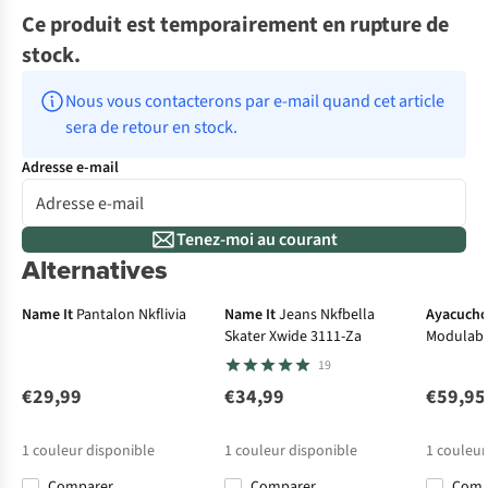
Ce produit est temporairement en rupture de
stock.
Nous vous contacterons par e-mail quand cet article 
sera de retour en stock.
Adresse e-mail
Tenez-moi au courant
Alternatives
Name It
Pantalon Nkflivia
Name It
Jeans Nkfbella
Ayacuch
Skater Xwide 3111-Za
Modulabl
19
€29,99
€34,99
€59,95
1
couleur disponible
1
couleur disponible
1
couleur
Comparer
Comparer
Com