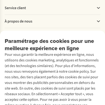
Service client
Questions fréquentes
À propos de nous
Commander
Payer
Travailler chez A.S.Adventure
Nos services
Livraison
Explore More
Paramétrage des cookies pour une
Retourner
Entreprise responsable
Location / Location sports d’hiver
meilleure expérience en ligne
Rétractation d'une commande
Découvrez
À propos d’Ayacucho
Seconde-main
Entretien & réparations
Pour vous garantir la meilleure expérience en ligne, nous
Nos magasins
Entretien de ski
A.S.Magazine
Garantie
utilisons des cookies marketing, analytiques et fonctionnels
À propos d’A.S.Adventure
Service de lavage
Explore Camp
Contactez-nous
(et des technologies similaires). Pour plus d'informations,
Déclaration d'accessibilité
Entretien de chaussures
Gear Check
nous vous renvoyons également à notre cookie policy. Sur
Réparation de chaussures
Expertise & conseils
nos sites, des tiers placent parfois des cookies de suivi pour
Abonnez-vous à la newsletter
Réparation de vêtements
vous montrer des publicités personnalisées en dehors du
Retouches
site web. En outre, des cookies de suivi sont placés par les
Pour les entreprises
Suivez-nous
réseaux sociaux. En sélectionnant « Accepter tout », vous
acceptez cette option. Pour ne pas avoir à vous poser la