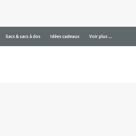
Sacs & sacs à dos
Idées cadeaux
Voir plus ...