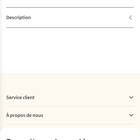
Description
Service client
Questions fréquentes
À propos de nous
Commander
Payer
Travailler chez A.S.Adventure
Nos services
Livraison
Explore More