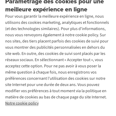
Paramétrage des cookies pour une
Retourner
Entreprise responsable
Location / Location sports d’hiver
meilleure expérience en ligne
Rétractation d'une commande
Découvrez
À propos d’Ayacucho
Seconde-main
Entretien & réparations
Pour vous garantir la meilleure expérience en ligne, nous
Nos magasins
Entretien de ski
A.S.Magazine
Garantie
utilisons des cookies marketing, analytiques et fonctionnels
À propos d’A.S.Adventure
Service de lavage
Explore Camp
Contactez-nous
(et des technologies similaires). Pour plus d'informations,
Déclaration d'accessibilité
Entretien de chaussures
Gear Check
nous vous renvoyons également à notre cookie policy. Sur
Réparation de chaussures
Expertise & conseils
nos sites, des tiers placent parfois des cookies de suivi pour
Abonnez-vous à la newsletter
Réparation de vêtements
vous montrer des publicités personnalisées en dehors du
Retouches
site web. En outre, des cookies de suivi sont placés par les
Pour les entreprises
Suivez-nous
réseaux sociaux. En sélectionnant « Accepter tout », vous
acceptez cette option. Pour ne pas avoir à vous poser la
même question à chaque fois, nous enregistrons vos
préférences concernant l’utilisation des cookies sur notre
site Internet pour une durée de deux ans. Vous pouvez
modifier vos préférences à tout moment via la politique en
Mentions légales
Politique de confidentialité
matière de cookies au bas de chaque page du site Internet.
Conditions générales
Cookie Policy
Notre cookie policy
AS Adventure France SAS,
Rue du Vieux Faubourg 14,
F-59000 Lille