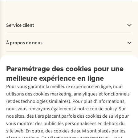
Service client
Questions fréquentes
À propos de nous
Commander
Payer
Travailler chez A.S.Adventure
Nos services
Livraison
Explore More
Paramétrage des cookies pour une
Retourner
Entreprise responsable
Location / Location sports d’hiver
meilleure expérience en ligne
Rétractation d'une commande
Découvrez
À propos d’Ayacucho
Seconde-main
Entretien & réparations
Pour vous garantir la meilleure expérience en ligne, nous
Nos magasins
Entretien de ski
A.S.Magazine
Garantie
utilisons des cookies marketing, analytiques et fonctionnels
À propos d’A.S.Adventure
Service de lavage
Explore Camp
Contactez-nous
(et des technologies similaires). Pour plus d'informations,
Déclaration d'accessibilité
Entretien de chaussures
Gear Check
nous vous renvoyons également à notre cookie policy. Sur
Réparation de chaussures
Expertise & conseils
nos sites, des tiers placent parfois des cookies de suivi pour
Abonnez-vous à la newsletter
Réparation de vêtements
vous montrer des publicités personnalisées en dehors du
Retouches
site web. En outre, des cookies de suivi sont placés par les
Pour les entreprises
Suivez-nous