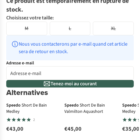
Ce produit est temporairement en rupture de
stock.
Choisissez votre taille:
M
L
XL
Nous vous contacterons par e-mail quand cet article 
sera de retour en stock.
Adresse e-mail
Tenez-moi au courant
Alternatives
Speedo
Short De Bain
Speedo
Short De Bain
Speedo
S
Medley
Valmilton Aquashort
Medley
2
€43,00
€45,00
€35,00