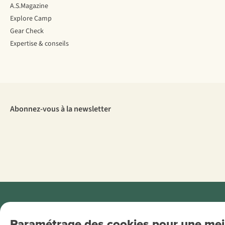
A.S.Magazine
Explore Camp
Gear Check
Expertise & conseils
Abonnez-vous à la newsletter
Menti
Paramétrage des cookies pour une meil