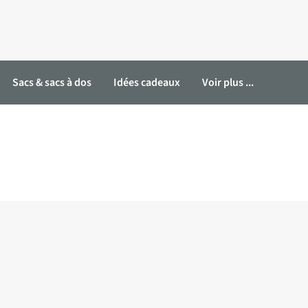
Sacs & sacs à dos
Idées cadeaux
Voir plus ...