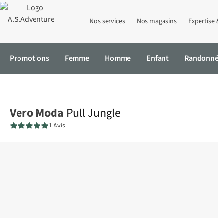
Nos services
Nos magasins
Expertise 
Promotions
Femme
Homme
Enfant
Randonn
Accueil
Pull Jungle
Vero Moda
Pull Jungle
1 Avis