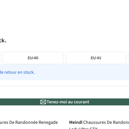
ck.
EU 40
EU 41
de retour en stock.
Tenez-moi au courant
Gore-Tex
ures De Randonnée Renegade
Meindl
Chaussures De Rando