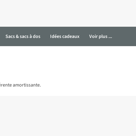
Sacs & sacs à dos
Idées cadeaux
Voir plus ...
érente amortissante.