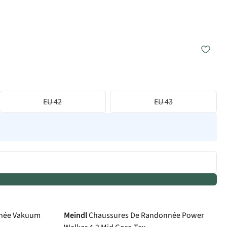
EU 42
EU 43
-50%
Gore-Tex
nnée Vakuum
Meindl
Chaussures De Randonnée Power