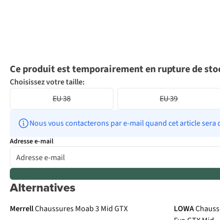
Ce produit est temporairement en rupture de sto
Choisissez votre taille:
EU 38
EU 39
Nous vous contacterons par e-mail quand cet article sera 
Adresse e-mail
Alternatives
Gore-Tex
Gore-Tex
Merrell
Chaussures Moab 3 Mid GTX
LOWA
Chauss