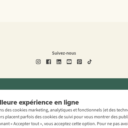
Suivez-nous
ons légales
Politique de confidentialité
Conditions générales
Cookie 
leure expérience en ligne
ons des cookies marketing, analytiques et fonctionnels (et des tech
ers placent parfois des cookies de suivi pour vous montrer des publ
onnant « Accepter tout », vous acceptez cette option. Pour ne pas a