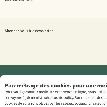
Abonnez-vous à la newsletter
Menti
Paramétrage des cookies pour une meil
AS Adventure
Pour vous garantir la meilleure expérience en ligne, nous utilis
France SAS,
renvoyons également à notre cookie policy. Sur nos sites, des ti
Rue du Vieux
cookies de suivi sont placés par les réseaux sociaux. En sélecti
Faubourg 14, F-