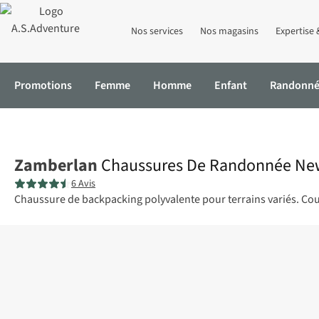
Nos services
Nos magasins
Expertise 
Promotions
Femme
Homme
Enfant
Randonn
Accueil
Chaussures De Randonnée New Trail Lite Evo Bunion
Zamberlan
Chaussures De Randonnée New 
6 Avis
Chaussure de backpacking polyvalente pour terrains variés. Co