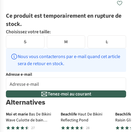
Ce produit est temporairement en rupture de
stock.
Choisissez votre taille:
S
M
L
Nous vous contacterons par e-mail quand cet article 
sera de retour en stock.
Adresse e-mail
Tenez-moi au courant
Alternatives
Culotte menstruelle
-30%
-3
Moi et marie
Bas De Bikini
Beachlife
Haut De Bikini
Beachlife
Wave Culotte de bain
Reflecting Pond
Raisin Gli
menstruelle Taille basse
27
28