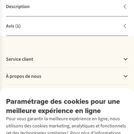
Description
Avis
(1)
Service client
Questions fréquentes
À propos de nous
Commander
Payer
Travailler chez A.S.Adventure
Nos services
Livraison
Explore More
Paramétrage des cookies pour une
Retourner
Entreprise responsable
Location / Location sports d’hiver
meilleure expérience en ligne
Rétractation d'une commande
Découvrez
À propos d’Ayacucho
Seconde-main
Entretien & réparations
Pour vous garantir la meilleure expérience en ligne, nous
Nos magasins
Entretien de ski
A.S.Magazine
Garantie
utilisons des cookies marketing, analytiques et fonctionnels
À propos d’A.S.Adventure
Service de lavage
Explore Camp
Contactez-nous
(et des technologies similaires). Pour plus d'informations,
Déclaration d'accessibilité