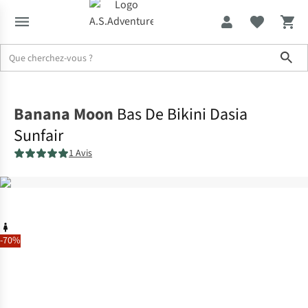
Sho
Accueil
Banana Moon
Bas De Bikini Dasia
Sunfair
1 Avis
-70%