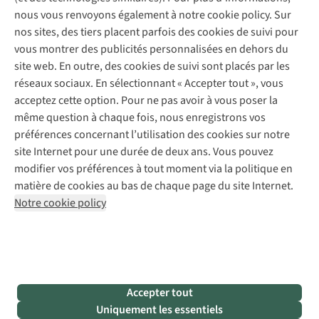
Entretien de chaussures
Gear Check
nous vous renvoyons également à notre cookie policy. Sur
Réparation de chaussures
Expertise & conseils
nos sites, des tiers placent parfois des cookies de suivi pour
Abonnez-vous à la newsletter
Réparation de vêtements
vous montrer des publicités personnalisées en dehors du
Retouches
site web. En outre, des cookies de suivi sont placés par les
Pour les entreprises
Suivez-nous
réseaux sociaux. En sélectionnant « Accepter tout », vous
acceptez cette option. Pour ne pas avoir à vous poser la
même question à chaque fois, nous enregistrons vos
préférences concernant l’utilisation des cookies sur notre
site Internet pour une durée de deux ans. Vous pouvez
modifier vos préférences à tout moment via la politique en
Mentions légales
Politique de confidentialité
matière de cookies au bas de chaque page du site Internet.
Conditions générales
Cookie Policy
Notre cookie policy
AS Adventure France SAS,
Rue du Vieux Faubourg 14,
F-59000 Lille
team@asadventure.com
+32 (0)3 828 30 15
TVA FR52.529.478.943
Accepter tout
Uniquement les essentiels