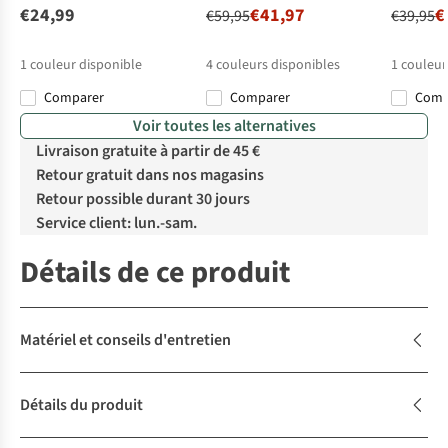
€24,99
€41,97
€
€59,95
€39,95
1
couleur disponible
4
couleurs disponibles
1
couleur
Comparer
Comparer
Com
%
%
Voir toutes les alternatives
Livraison gratuite à partir de 45 €
Retour gratuit dans nos magasins
Retour possible durant 30 jours
Service client: lun.-sam.
Détails de ce produit
Matériel et conseils d'entretien
Détails du produit