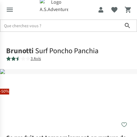
Sho
Accueil
Brunotti
Surf Poncho Panchia
3 Avis
-50%