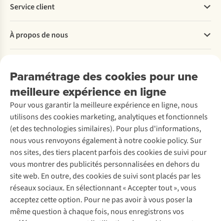
Service client
Questions fréquentes
À propos de nous
Commander
Payer
Travailler chez A.S.Adventure
Nos services
Livraison
Explore More
Paramétrage des cookies pour une
Retourner
Entreprise responsable
Location / Location sports d’hiver
meilleure expérience en ligne
Rétractation d'une commande
Découvrez
À propos d’Ayacucho
Seconde-main
Entretien & réparations
Pour vous garantir la meilleure expérience en ligne, nous
Nos magasins
Entretien de ski
A.S.Magazine
Garantie
utilisons des cookies marketing, analytiques et fonctionnels
À propos d’A.S.Adventure
Service de lavage
Explore Camp
Contactez-nous
(et des technologies similaires). Pour plus d'informations,
Déclaration d'accessibilité
Entretien de chaussures
Gear Check
nous vous renvoyons également à notre cookie policy. Sur
Réparation de chaussures
Expertise & conseils
nos sites, des tiers placent parfois des cookies de suivi pour
Abonnez-vous à la newsletter
Réparation de vêtements
vous montrer des publicités personnalisées en dehors du
Retouches
site web. En outre, des cookies de suivi sont placés par les
Pour les entreprises
Suivez-nous
réseaux sociaux. En sélectionnant « Accepter tout », vous
acceptez cette option. Pour ne pas avoir à vous poser la
même question à chaque fois, nous enregistrons vos