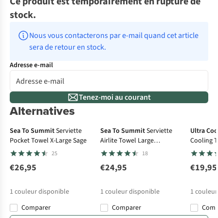
Ce produit est temporairement en rupture de
stock.
Nous vous contacterons par e-mail quand cet article 
sera de retour en stock.
Adresse e-mail
Tenez-moi au courant
Alternatives
Sea To Summit
Serviette
Sea To Summit
Serviette
Ultra Coo
Pocket Towel X-Large Sage
Airlite Towel Large
Cooling 
Moonlight
25
18
€26,95
€24,95
€19,95
1
couleur disponible
1
couleur disponible
1
couleur
Comparer
Comparer
Com