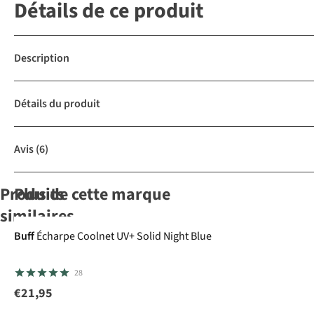
Détails de ce produit
Description
Détails du produit
Avis
(6)
Produits
Plus de cette marque
similaires
Buff
Écharpe Coolnet UV+ Solid Night Blue
Patagonia
Patagonia
The North
Patagonia
28
Casquette P-6
Casquette P-6
Face
Casquette P-6
Logo Trucker
Logo Trucker
Casquette
Logo Trucker
€21,95
34
34
28
34
Hat
Hat
Norm Hat
Hat