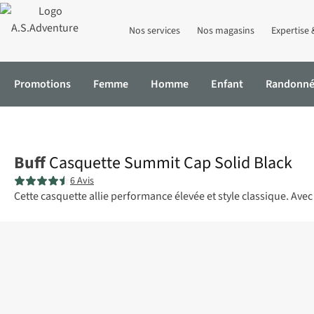
Nos services
Nos magasins
Expertise 
Promotions
Femme
Homme
Enfant
Randonn
Accueil
Casquette Summit Cap Solid Black
Buff
Casquette Summit Cap Solid Black
6 Avis
Cette casquette allie performance élevée et style classique. Avec