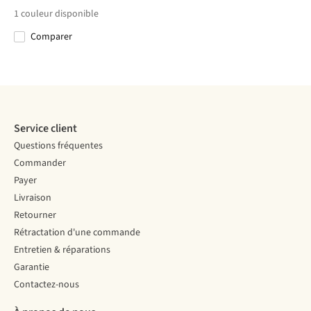
€40,00
€40,00
€32,00
€40,00
1
couleur disponible
Comparer
Comparer
Comparer
Comparer
Comparer
Service client
Questions fréquentes
Commander
Payer
Livraison
Retourner
Rétractation d'une commande
Entretien & réparations
Garantie
Contactez-nous