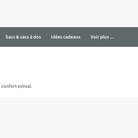
Sacs & sacs à dos
Idées cadeaux
Voir plus ...
confort estival.