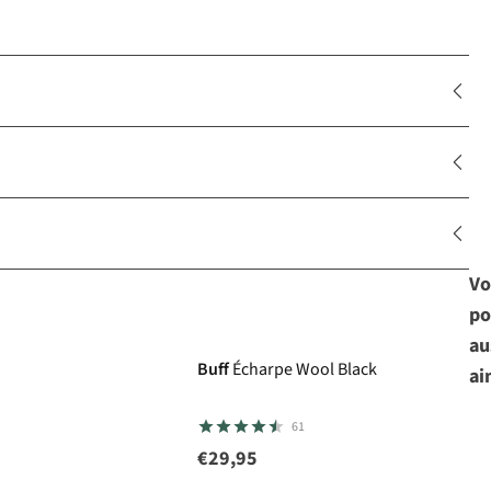
Vo
po
au
Buff
Écharpe Wool Black
ai
61
€29,95