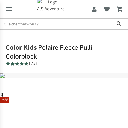
Sho
Accueil
Color Kids
Polaire Fleece Pulli -
Colorblock
1 Avis
-29%