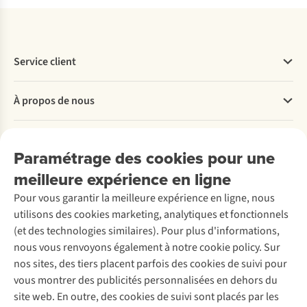
Service client
Questions fréquentes
À propos de nous
Commander
Payer
Travailler chez A.S.Adventure
Nos services
Livraison
Explore More
Paramétrage des cookies pour une
Retourner
Entreprise responsable
Location / Location sports d’hiver
meilleure expérience en ligne
Rétractation d'une commande
Découvrez
À propos d’Ayacucho
Seconde-main
Entretien & réparations
Pour vous garantir la meilleure expérience en ligne, nous
Nos magasins
Entretien de ski
A.S.Magazine
Garantie
utilisons des cookies marketing, analytiques et fonctionnels
À propos d’A.S.Adventure
Service de lavage
Explore Camp
Contactez-nous
(et des technologies similaires). Pour plus d'informations,
Déclaration d'accessibilité
Entretien de chaussures
Gear Check
nous vous renvoyons également à notre cookie policy. Sur
Réparation de chaussures
Expertise & conseils
nos sites, des tiers placent parfois des cookies de suivi pour
Abonnez-vous à la newsletter
Réparation de vêtements
vous montrer des publicités personnalisées en dehors du
Retouches
site web. En outre, des cookies de suivi sont placés par les
Pour les entreprises