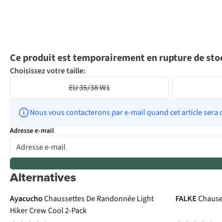
Ce produit est temporairement en rupture de sto
Choisissez votre taille:
EU 35/38 W1
Nous vous contacterons par e-mail quand cet article sera 
Adresse e-mail
Alternatives
Avis d'experts
Ayacucho
Chaussettes De Randonnée Light
FALKE
Chause
Hiker Crew Cool 2-Pack