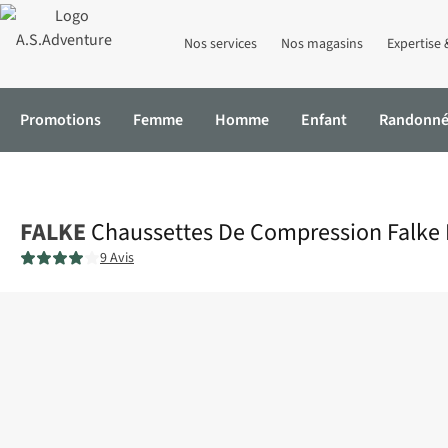
Nos services
Nos magasins
Expertise 
Promotions
Femme
Homme
Enfant
Randonn
Accueil
Chaussettes De Compression Falke Ru Compression Ener
FALKE
Chaussettes De Compression Falke
9 Avis