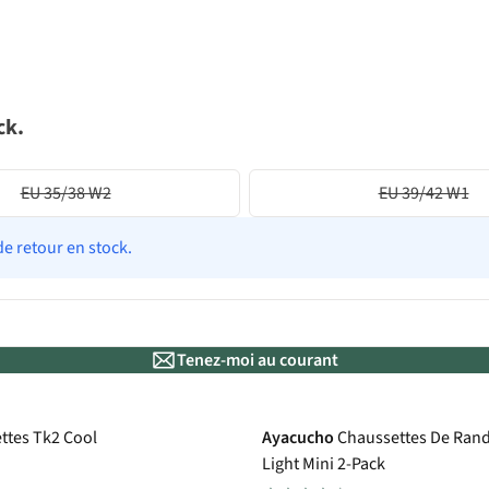
ck.
EU 35/38 W2
EU 39/42 W1
de retour en stock.
Tenez-moi au courant
ttes Tk2 Cool
Ayacucho
Chaussettes De Ran
Light Mini 2-Pack