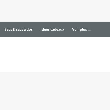
Sacs & sacs à dos
Idées cadeaux
Voir plus ...