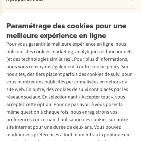
Commander
Payer
Travailler chez A.S.Adventure
Nos services
Livraison
Explore More
Paramétrage des cookies pour une
Retourner
Entreprise responsable
Location / Location sports d’hiver
meilleure expérience en ligne
Rétractation d'une commande
Découvrez
À propos d’Ayacucho
Seconde-main
Entretien & réparations
Pour vous garantir la meilleure expérience en ligne, nous
Nos magasins
Entretien de ski
A.S.Magazine
Garantie
utilisons des cookies marketing, analytiques et fonctionnels
À propos d’A.S.Adventure
Service de lavage
Explore Camp
Contactez-nous
(et des technologies similaires). Pour plus d'informations,
Déclaration d'accessibilité
Entretien de chaussures
Gear Check
nous vous renvoyons également à notre cookie policy. Sur
Réparation de chaussures
Expertise & conseils
nos sites, des tiers placent parfois des cookies de suivi pour
Abonnez-vous à la newsletter
Réparation de vêtements
vous montrer des publicités personnalisées en dehors du
Retouches
site web. En outre, des cookies de suivi sont placés par les
Pour les entreprises
Suivez-nous
réseaux sociaux. En sélectionnant « Accepter tout », vous
acceptez cette option. Pour ne pas avoir à vous poser la
même question à chaque fois, nous enregistrons vos
préférences concernant l’utilisation des cookies sur notre
site Internet pour une durée de deux ans. Vous pouvez
modifier vos préférences à tout moment via la politique en
Mentions légales
Politique de confidentialité