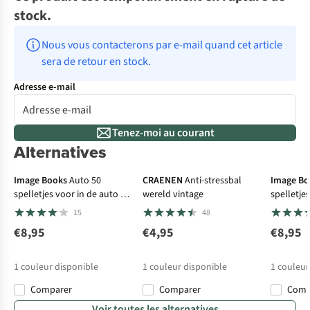
stock.
Nous vous contacterons par e-mail quand cet article 
sera de retour en stock.
Adresse e-mail
Tenez-moi au courant
Alternatives
Image Books
Auto 50
CRAENEN
Anti-stressbal
Image Bo
spelletjes voor in de auto in
wereld vintage
spelletjes
blik
15
48
€8,95
€4,95
€8,95
1
couleur disponible
1
couleur disponible
1
couleur
Comparer
Comparer
Com
Voir toutes les alternatives