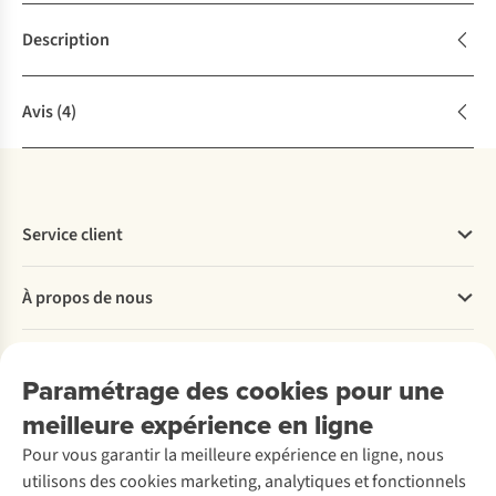
Description
Avis
(4)
Service client
Questions fréquentes
À propos de nous
Commander
Payer
Travailler chez A.S.Adventure
Nos services
Livraison
Explore More
Paramétrage des cookies pour une
Retourner
Entreprise responsable
Location / Location sports d’hiver
meilleure expérience en ligne
Rétractation d'une commande
Découvrez
À propos d’Ayacucho
Seconde-main
Entretien & réparations
Pour vous garantir la meilleure expérience en ligne, nous
Nos magasins
Entretien de ski
A.S.Magazine
Garantie
utilisons des cookies marketing, analytiques et fonctionnels
À propos d’A.S.Adventure
Service de lavage