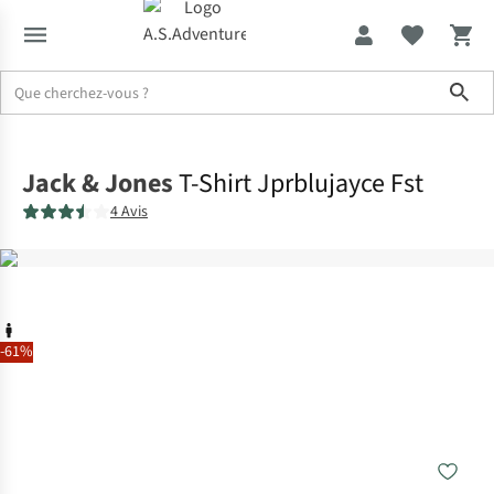
Sho
Accueil
Jack & Jones
T-Shirt Jprblujayce Fst
4 Avis
-61%