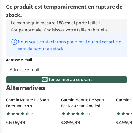
Ce produit est temporairement en rupture de
stock.
Le mannequin mesure
188 cm
et porte taille
L
.
Coupe normale. Choisissez votre taille habituelle.
Nous vous contacterons par e-mail quand cet article 
sera de retour en stock.
Adresse e-mail
Tenez-moi au courant
Alternatives
100 € cashback
50 € ca
Garmin
Montre De Sport
Garmin
Montre De Sport
Garmin
G
Forerunner 970
Fenix 8 47mm Amoled
Sapphire
57
41
€679,99
€899,99
€499,9