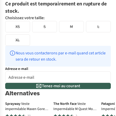
Ce produit est temporairement en rupture de
stock.
Choisissez votre taille:
XS
S
M
L
XL
Nous vous contacterons par e-mail quand cet article 
sera de retour en stock.
Adresse e-mail
Tenez-moi au courant
Alternatives
-50%
Gore-Tex
Le choix A.S.Adventure
Sprayway
Veste
The North Face
Veste
Patagoni
imperméable Maxen Gore-
Imperméable M Quest Mono
Imperméa
Tex Jacket
Jacket
3L Jacket
33
2