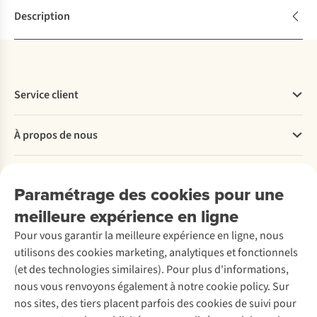
Description
Service client
Questions fréquentes
À propos de nous
Commander
Payer
Travailler chez A.S.Adventure
Nos services
Livraison
Explore More
Paramétrage des cookies pour une
Retourner
Entreprise responsable
Location / Location sports d’hiver
meilleure expérience en ligne
Rétractation d'une commande
Découvrez
À propos d’Ayacucho
Seconde-main
Entretien & réparations
Pour vous garantir la meilleure expérience en ligne, nous
Nos magasins
Entretien de ski
A.S.Magazine
Garantie
utilisons des cookies marketing, analytiques et fonctionnels
À propos d’A.S.Adventure
Service de lavage
Explore Camp
Contactez-nous
(et des technologies similaires). Pour plus d'informations,
Déclaration d'accessibilité
Entretien de chaussures
Gear Check
nous vous renvoyons également à notre cookie policy. Sur
Réparation de chaussures
Expertise & conseils
nos sites, des tiers placent parfois des cookies de suivi pour
Abonnez-vous à la newsletter
Réparation de vêtements