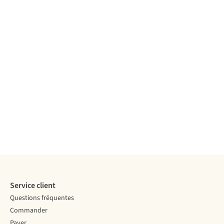
La longueur
du corps (cm)
175
Isolation
Synthetique
Indice de
température
(confort
/limit/extrème)
-3°C / -10°C /
-28°C
Comparer
Service client
Questions fréquentes
Commander
Payer