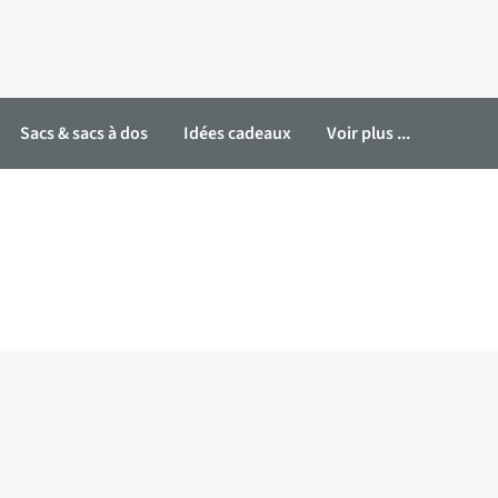
Sacs & sacs à dos
Idées cadeaux
Voir plus ...