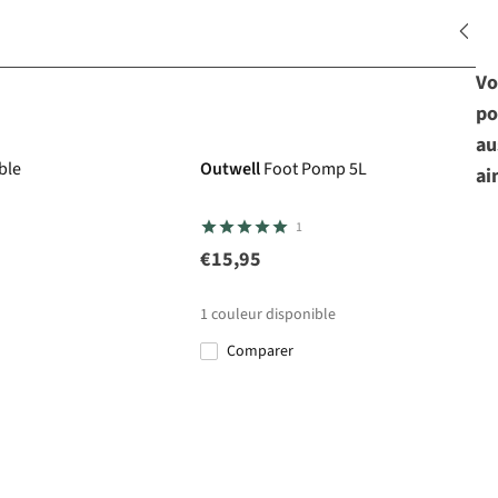
Vo
po
au
ble
Outwell
Foot Pomp 5L
ai
1
€15,95
1
couleur disponible
Comparer