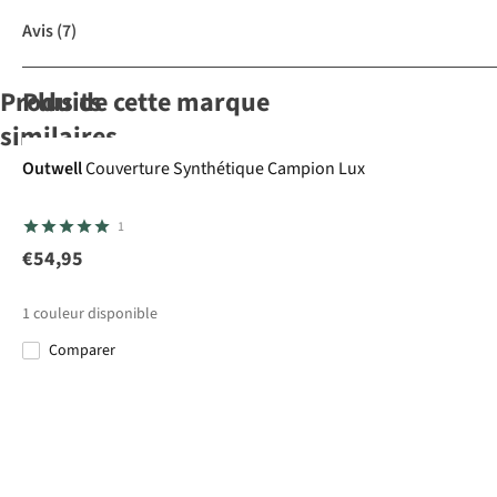
Avis
(7)
Produits
Plus de cette marque
similaires
-50%
Outwell
Couverture Synthétique Campion Lux
Ayacucho
Sac
1
De Couchage
Magura -3 M
€54,95
2
€119,00
1
couleur disponible
€59,50
Comparer
Dimensions
d'emballage
(cm)
36 x 25
Poids (g)
1800