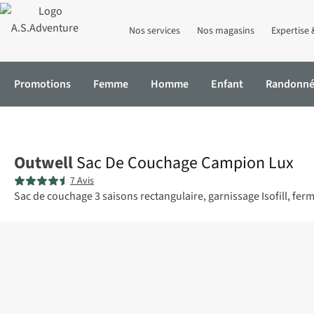
Nos services
Nos magasins
Expertise 
Promotions
Femme
Homme
Enfant
Randonn
Accueil
Sac De Couchage Campion Lux
Outwell
Sac De Couchage Campion Lux
7 Avis
Sac de couchage 3 saisons rectangulaire, garnissage Isofill, ferm