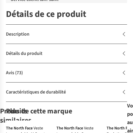
Détails de ce produit
Description
Détails du produit
Avis
(73)
Caractéristiques de durabilité
Vo
Produits
Plus de cette marque
po
Le choix A.S.Adventure
similaires
au
-30%
-30%
The North Face
Veste
The North Face
Veste
The North Fac
ai