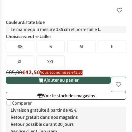
Couleur
:
Estate Blue
Le mannequin mesure
185 cm
et porte taille
L
.
Choisissez votre taille:
XS
S
M
L
XL
XXL
€85,00
€42,50
Vous économisez €42,50
Ajouter au panier
Voir le stock des magasins
Comparer
Livraison gratuite à partir de 45 €
Retour gratuit dans nos magasins
Retour possible durant 30 jours
Service client: lun.-sam.