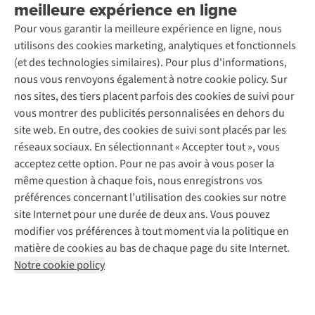
meilleure expérience en ligne
Rétractation d'une commande
Découvrez
À propos d’Ayacucho
Seconde-main
Entretien & réparations
Pour vous garantir la meilleure expérience en ligne, nous
Nos magasins
Entretien de ski
A.S.Magazine
Garantie
utilisons des cookies marketing, analytiques et fonctionnels
À propos d’A.S.Adventure
Service de lavage
Explore Camp
Contactez-nous
(et des technologies similaires). Pour plus d'informations,
Déclaration d'accessibilité
Entretien de chaussures
Gear Check
nous vous renvoyons également à notre cookie policy. Sur
Réparation de chaussures
Expertise & conseils
nos sites, des tiers placent parfois des cookies de suivi pour
Abonnez-vous à la newsletter
Réparation de vêtements
vous montrer des publicités personnalisées en dehors du
Retouches
site web. En outre, des cookies de suivi sont placés par les
Pour les entreprises
Suivez-nous
réseaux sociaux. En sélectionnant « Accepter tout », vous
acceptez cette option. Pour ne pas avoir à vous poser la
même question à chaque fois, nous enregistrons vos
préférences concernant l’utilisation des cookies sur notre
site Internet pour une durée de deux ans. Vous pouvez
modifier vos préférences à tout moment via la politique en
Mentions légales
Politique de confidentialité
matière de cookies au bas de chaque page du site Internet.
Conditions générales
Cookie Policy
Notre cookie policy
AS Adventure France SAS,
Rue du Vieux Faubourg 14,
F-59000 Lille
team@asadventure.com
+32 (0)3 828 30 15