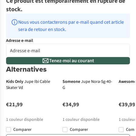
Ce produit est temporairement en rupture de
stock.
Nous vous contacterons par e-mail quand cet article 
sera de retour en stock.
Adresse e-mail
Tenez-moi au courant
+ cadeau offert
Alternatives
Nouveau
No
Kids Only
Jupe Ibi Cable
Someone
Jupe Nora-Sg-40-
Awesom
Skater Vd
G
€21,99
€34,99
€39,99
1
couleur disponible
1
couleur disponible
1
couleur
Comparer
Comparer
Com