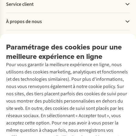
Service client
Questions fréquentes
À propos de nous
Commander
Payer
Travailler chez A.S.Adventure
Nos services
Livraison
Explore More
Paramétrage des cookies pour une
Retourner
Entreprise responsable
Location / Location sports d’hiver
meilleure expérience en ligne
Rétractation d'une commande
Découvrez
À propos d’Ayacucho
Seconde-main
Entretien & réparations
Pour vous garantir la meilleure expérience en ligne, nous
Nos magasins
Entretien de ski
A.S.Magazine
Garantie
utilisons des cookies marketing, analytiques et fonctionnels
À propos d’A.S.Adventure
Service de lavage
Explore Camp
Contactez-nous
(et des technologies similaires). Pour plus d'informations,
Déclaration d'accessibilité
Entretien de chaussures
Gear Check
nous vous renvoyons également à notre cookie policy. Sur
Réparation de chaussures
Expertise & conseils
nos sites, des tiers placent parfois des cookies de suivi pour
Abonnez-vous à la newsletter
Réparation de vêtements
vous montrer des publicités personnalisées en dehors du
Retouches
site web. En outre, des cookies de suivi sont placés par les
Pour les entreprises
Suivez-nous
réseaux sociaux. En sélectionnant « Accepter tout », vous
acceptez cette option. Pour ne pas avoir à vous poser la
même question à chaque fois, nous enregistrons vos