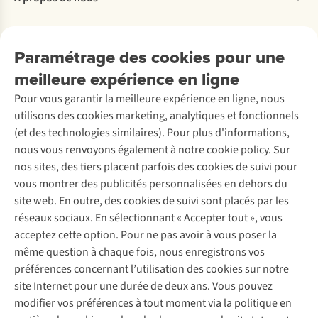
Commander
Payer
Travailler chez A.S.Adventure
Nos services
Livraison
Explore More
Paramétrage des cookies pour une
Retourner
Entreprise responsable
Location / Location sports d’hiver
meilleure expérience en ligne
Rétractation d'une commande
Découvrez
À propos d’Ayacucho
Seconde-main
Entretien & réparations
Nos magasins
Pour vous garantir la meilleure expérience en ligne, nous
Entretien de ski
A.S.Magazine
Garantie
utilisons des cookies marketing, analytiques et fonctionnels
À propos d’A.S.Adventure
Service de lavage
Explore Camp
Contactez-nous
(et des technologies similaires). Pour plus d'informations,
Déclaration d'accessibilité
Entretien de chaussures
Gear Check
nous vous renvoyons également à notre cookie policy. Sur
Réparation de chaussures
Expertise & conseils
nos sites, des tiers placent parfois des cookies de suivi pour
Abonnez-vous à la newsletter
Réparation de vêtements
vous montrer des publicités personnalisées en dehors du
Retouches
site web. En outre, des cookies de suivi sont placés par les
Pour les entreprises
Suivez-nous
réseaux sociaux. En sélectionnant « Accepter tout », vous
acceptez cette option. Pour ne pas avoir à vous poser la
même question à chaque fois, nous enregistrons vos
préférences concernant l’utilisation des cookies sur notre
site Internet pour une durée de deux ans. Vous pouvez
modifier vos préférences à tout moment via la politique en
Mentions légales
Politique de confidentialité