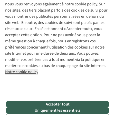
Entretien de chaussures
Gear Check
nous vous renvoyons également à notre cookie policy. Sur
Réparation de chaussures
Expertise & conseils
nos sites, des tiers placent parfois des cookies de suivi pour
Abonnez-vous à la newsletter
Réparation de vêtements
vous montrer des publicités personnalisées en dehors du
Retouches
site web. En outre, des cookies de suivi sont placés par les
Pour les entreprises
Suivez-nous
réseaux sociaux. En sélectionnant « Accepter tout », vous
acceptez cette option. Pour ne pas avoir à vous poser la
même question à chaque fois, nous enregistrons vos
préférences concernant l’utilisation des cookies sur notre
site Internet pour une durée de deux ans. Vous pouvez
modifier vos préférences à tout moment via la politique en
Mentions légales
Politique de confidentialité
matière de cookies au bas de chaque page du site Internet.
Conditions générales
Cookie Policy
Notre cookie policy
AS Adventure France SAS,
Rue du Vieux Faubourg 14,
F-59000 Lille
team@asadventure.com
+32 (0)3 828 30 15
TVA FR52.529.478.943
Accepter tout
Uniquement les essentiels