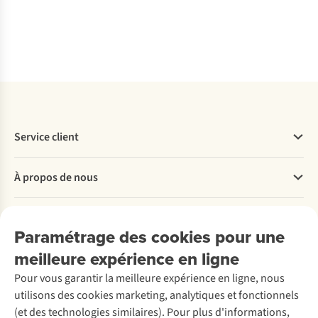
Synthétique
Comparer
Comparer
Comparer
Service client
Questions fréquentes
À propos de nous
Commander
Payer
Travailler chez A.S.Adventure
Nos services
Livraison
Explore More
Paramétrage des cookies pour une
Retourner
Entreprise responsable
Location / Location sports d’hiver
meilleure expérience en ligne
Rétractation d'une commande
Découvrez
À propos d’Ayacucho
Seconde-main
Entretien & réparations
Pour vous garantir la meilleure expérience en ligne, nous
Nos magasins
Entretien de ski
A.S.Magazine
Garantie
utilisons des cookies marketing, analytiques et fonctionnels
À propos d’A.S.Adventure
Service de lavage
Explore Camp
Contactez-nous
(et des technologies similaires). Pour plus d'informations,
Déclaration d'accessibilité