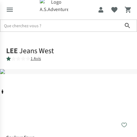
Sho
Accueil
LEE
Jeans West
1 Avis