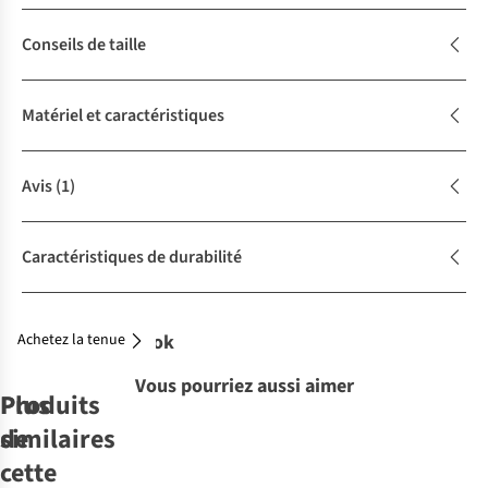
Conseils de taille
Matériel et caractéristiques
Avis
(1)
Caractéristiques de durabilité
Achetez la tenue
Complétez le look
Vous pourriez aussi aimer
Produits
Plus
similaires
de
cette