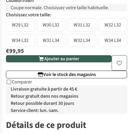
Couleur
:
Fawn
Coupe normale. Choisissez votre taille habituelle.
Choisissez votre taille:
W29 L32
W30 L32
W31 L32
W32 L32
W34 L32
W31 L34
W32 L34
W34 L34
€99,95
Ajouter au panier
Voir le stock des magasins
Comparer
Livraison gratuite à partir de 45 €
Retour gratuit dans nos magasins
Retour possible durant 30 jours
Service client: lun.-sam.
Détails de ce produit