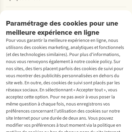
Commander
Payer
Travailler chez A.S.Adventure
Nos services
Livraison
Explore More
Paramétrage des cookies pour une
Retourner
Entreprise responsable
Location / Location sports d’hiver
meilleure expérience en ligne
Rétractation d'une commande
Découvrez
À propos d’Ayacucho
Seconde-main
Entretien & réparations
Pour vous garantir la meilleure expérience en ligne, nous
Nos magasins
Entretien de ski
A.S.Magazine
Garantie
utilisons des cookies marketing, analytiques et fonctionnels
À propos d’A.S.Adventure
Service de lavage
Explore Camp
Contactez-nous
(et des technologies similaires). Pour plus d'informations,
Déclaration d'accessibilité
Entretien de chaussures
Gear Check
nous vous renvoyons également à notre cookie policy. Sur
Réparation de chaussures
Expertise & conseils
nos sites, des tiers placent parfois des cookies de suivi pour
Abonnez-vous à la newsletter
Réparation de vêtements
vous montrer des publicités personnalisées en dehors du
Retouches
site web. En outre, des cookies de suivi sont placés par les
Pour les entreprises
Suivez-nous
réseaux sociaux. En sélectionnant « Accepter tout », vous
acceptez cette option. Pour ne pas avoir à vous poser la
même question à chaque fois, nous enregistrons vos
préférences concernant l’utilisation des cookies sur notre
site Internet pour une durée de deux ans. Vous pouvez
modifier vos préférences à tout moment via la politique en
Mentions légales
Politique de confidentialité