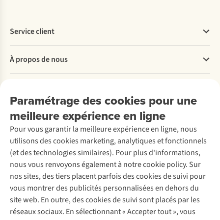
sommeil
votre
peut
est
sommeil.
venir
essentielle
Composez
gâcher
Service client
pour
votre
votre
repartir
système
plaisir.
Questions fréquentes
en
de
Suivez
À propos de nous
Commander
forme
sommeil
nos
Payer
le
idéal
conseils
Travailler chez A.S.Adventure
lendemain.
et
pour
Nos services
Livraison
Explore More
Paramétrage des cookies pour une
Vous
laissez-
vous
Retourner
Entreprise responsable
troquez
vous
en
Location / Location sports d’hiver
meilleure expérience en ligne
Rétractation d'une commande
Découvrez
votre
tomber
débarrasser
À propos d’Ayacucho
Seconde-main
Entretien & réparations
chambre
dans
plus
Pour vous garantir la meilleure expérience en ligne, nous
Nos magasins
Entretien de ski
A.S.Magazine
contre
les
rapidement.
Garantie
utilisons des cookies marketing, analytiques et fonctionnels
À propos d’A.S.Adventure
Service de lavage
une
bras
Explore Camp
Contactez-nous
(et des technologies similaires). Pour plus d'informations,
Déclaration d'accessibilité
tente
de
Entretien de chaussures
Gear Check
nous vous renvoyons également à notre cookie policy. Sur
?
Morphée !
Réparation de chaussures
Expertise & conseils
Dans
nos sites, des tiers placent parfois des cookies de suivi pour
Abonnez-vous à la newsletter
Réparation de vêtements
ce
vous montrer des publicités personnalisées en dehors du
Retouches
cas,
site web. En outre, des cookies de suivi sont placés par les
mieux
Pour les entreprises
Suivez-nous
réseaux sociaux. En sélectionnant « Accepter tout », vous
vaut