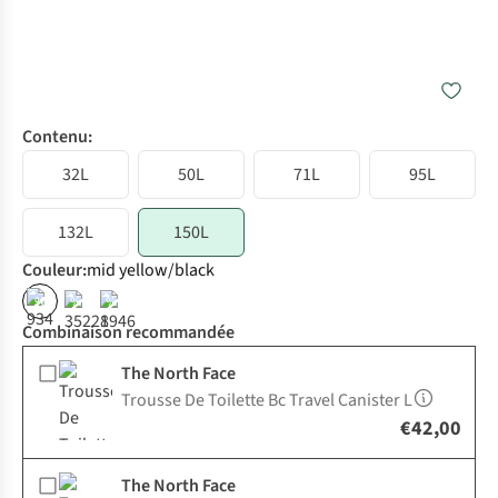
Contenu:
32L
50L
71L
95L
132L
150L
Couleur
:
mid yellow/black
%
%
%
Combinaison recommandée
The North Face
Trousse De Toilette Bc Travel Canister L
€42,00
The North Face