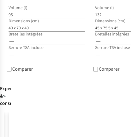
Volume (l)
Volume (l)
95
132
Dimensions (cm)
Dimensions (cm)
40 x 70 x 40
45 x 75,5 x 45
Bretelles intégrées
Bretelles intégrées
Serrure TSA incluse
Serrure TSA incluse
Comparer
Comparer
Expertise
&
conseils