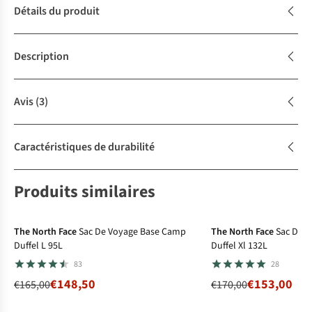
Détails du produit
Description
Avis
(3)
Caractéristiques de durabilité
Produits similaires
-10%
Explore More deal
-10%
Explore More d
The North Face
Sac De Voyage Base Camp
The North Face
Sac De 
Duffel L 95L
Duffel Xl 132L
83
28
€148,50
€153,00
€165,00
€170,00