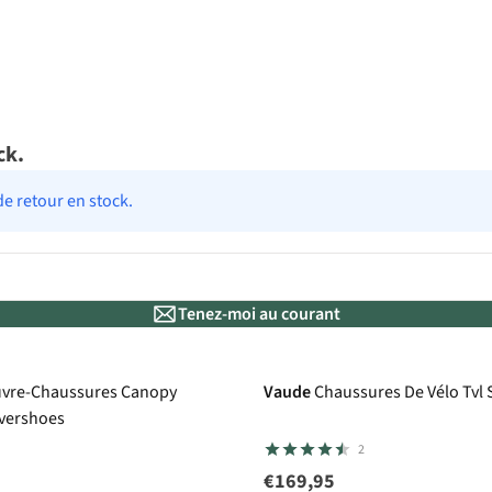
ck.
de retour en stock.
Tenez-moi au courant
 A.S.Adventure
vre-Chaussures Canopy
Vaude
Chaussures De Vélo Tvl 
vershoes
2
€169,95