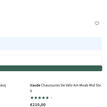
Skoj
Vaude
Chaussures De Vélo Am Moab Mid Stx
II
1
€210,00