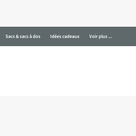
Sacs & sacs à dos
Idées cadeaux
Voir plus ...