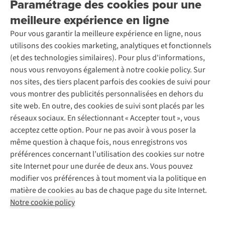
Paramétrage des cookies pour une
Retourner
Entreprise responsable
Location / Location sports d’hiver
meilleure expérience en ligne
Rétractation d'une commande
Découvrez
À propos d’Ayacucho
Seconde-main
Entretien & réparations
Pour vous garantir la meilleure expérience en ligne, nous
Nos magasins
Entretien de ski
A.S.Magazine
Garantie
utilisons des cookies marketing, analytiques et fonctionnels
À propos d’A.S.Adventure
Service de lavage
Explore Camp
Contactez-nous
(et des technologies similaires). Pour plus d'informations,
Déclaration d'accessibilité
Entretien de chaussures
Gear Check
nous vous renvoyons également à notre cookie policy. Sur
Réparation de chaussures
Expertise & conseils
nos sites, des tiers placent parfois des cookies de suivi pour
Abonnez-vous à la newsletter
Réparation de vêtements
vous montrer des publicités personnalisées en dehors du
Retouches
site web. En outre, des cookies de suivi sont placés par les
Pour les entreprises
Suivez-nous
réseaux sociaux. En sélectionnant « Accepter tout », vous
acceptez cette option. Pour ne pas avoir à vous poser la
même question à chaque fois, nous enregistrons vos
préférences concernant l’utilisation des cookies sur notre
site Internet pour une durée de deux ans. Vous pouvez
modifier vos préférences à tout moment via la politique en
Mentions légales
Politique de confidentialité
matière de cookies au bas de chaque page du site Internet.
Conditions générales
Cookie Policy
Notre cookie policy
AS Adventure France SAS,
Rue du Vieux Faubourg 14,
F-59000 Lille