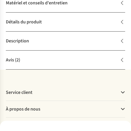
Matériel et conseils d'entretien
Détails du produit
Description
Avis
(2)
Service client
Questions fréquentes
À propos de nous
Commander
Payer
Travailler chez A.S.Adventure
Nos services
Livraison
Explore More