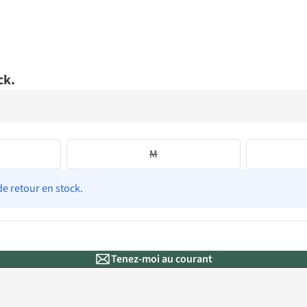
ck.
M
de retour en stock.
Tenez-moi au courant