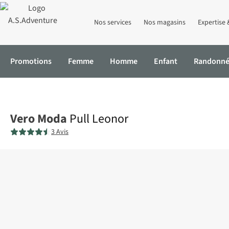
Nos services
Nos magasins
Expertise 
Promotions
Femme
Homme
Enfant
Randonn
Accueil
Pull Leonor
Vero Moda
Pull Leonor
3 Avis