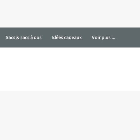
Sacs & sacs à dos
Idées cadeaux
Voir plus ...