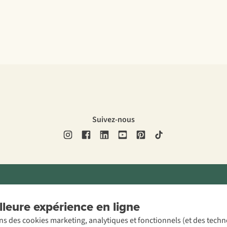
Suivez-nous
ons légales
Politique de confidentialité
Conditions générales
Cookie 
leure expérience en ligne
ons des cookies marketing, analytiques et fonctionnels (et des tech