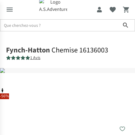
Sho
Accueil
Fynch-Hatton
Chemise 16136003
1 Avis
-56%