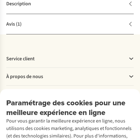
Description
Avis
(1)
Service client
Questions fréquentes
À propos de nous
Commander
Payer
Travailler chez A.S.Adventure
Nos services
Livraison
Explore More
Paramétrage des cookies pour une
Retourner
Entreprise responsable
Location / Location sports d’hiver
meilleure expérience en ligne
Rétractation d'une commande
Découvrez
À propos d’Ayacucho
Seconde-main
Entretien & réparations
Pour vous garantir la meilleure expérience en ligne, nous
Nos magasins
Entretien de ski
A.S.Magazine
Garantie
utilisons des cookies marketing, analytiques et fonctionnels
À propos d’A.S.Adventure
Service de lavage
Explore Camp
Contactez-nous
(et des technologies similaires). Pour plus d'informations,
Déclaration d'accessibilité
Entretien de chaussures