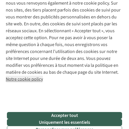
Gear Check
nous vous renvoyons également à notre cookie policy. Sur
Réparation de chaussures
Expertise & conseils
nos sites, des tiers placent parfois des cookies de suivi pour
Abonnez-vous à la newsletter
Réparation de vêtements
vous montrer des publicités personnalisées en dehors du
Retouches
site web. En outre, des cookies de suivi sont placés par les
Pour les entreprises
Suivez-nous
réseaux sociaux. En sélectionnant « Accepter tout », vous
acceptez cette option. Pour ne pas avoir à vous poser la
même question à chaque fois, nous enregistrons vos
préférences concernant l’utilisation des cookies sur notre
site Internet pour une durée de deux ans. Vous pouvez
modifier vos préférences à tout moment via la politique en
Mentions légales
Politique de confidentialité
matière de cookies au bas de chaque page du site Internet.
Conditions générales
Cookie Policy
Notre cookie policy
AS Adventure France SAS,
Rue du Vieux Faubourg 14,
F-59000 Lille
team@asadventure.com
+32 (0)3 828 30 15
TVA FR52.529.478.943
Accepter tout
Uniquement les essentiels