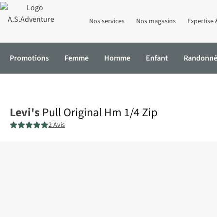
Nos services
Nos magasins
Expertise 
Promotions
Femme
Homme
Enfant
Randonn
Accueil
Pull Original Hm 1/4 Zip
Levi's
Pull Original Hm 1/4 Zip
2 Avis