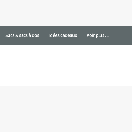
Sacs & sacs à dos
Idées cadeaux
Voir plus ...