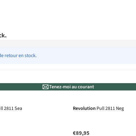
ck.
de retour en stock.
Tenez-moi au courant
ll 2811 Sea
Revolution
Pull 2811 Neg
€89,95