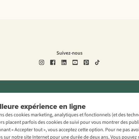
Suivez-nous
ons légales
Politique de confidentialité
Conditions générales
Cookie 
leure expérience en ligne
ons des cookies marketing, analytiques et fonctionnels (et des tech
ers placent parfois des cookies de suivi pour vous montrer des publ
onnant « Accepter tout », vous acceptez cette option. Pour ne pas a
es sur notre site Internet pour une durée de deux ans. Vous pouvez 