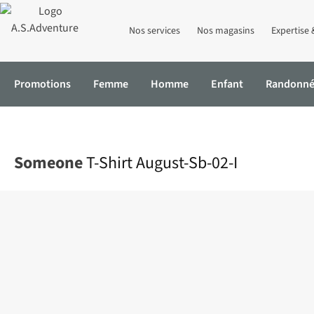
Nos services
Nos magasins
Expertise 
Promotions
Femme
Homme
Enfant
Randonn
Accueil
T-Shirt August-Sb-02-I
Someone
T-Shirt August-Sb-02-I