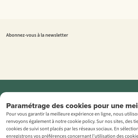
Abonnez-vous à la newsletter
Menti
Paramétrage des cookies pour une meil
AS Adventure
Pour vous garantir la meilleure expérience en ligne, nous utilis
France SAS,
renvoyons également à notre cookie policy. Sur nos sites, des ti
Rue du Vieux
cookies de suivi sont placés par les réseaux sociaux. En sélecti
Faubourg 14, F-
enregistrons vos préférences concernant l’utilisation des cooki