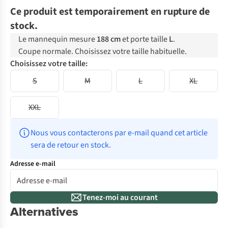
Ce produit est temporairement en rupture de
stock.
Le mannequin mesure
188 cm
et porte taille
L
.
Coupe normale. Choisissez votre taille habituelle.
Choisissez votre taille:
S
M
L
XL
XXL
Nous vous contacterons par e-mail quand cet article 
sera de retour en stock.
Adresse e-mail
Tenez-moi au courant
Alternatives
-50%
-50%
Le choi