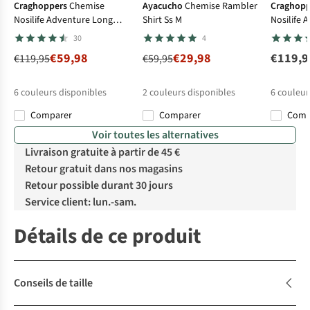
Craghoppers
Chemise
Ayacucho
Chemise Rambler
Craghopp
Nosilife Adventure Long
Shirt Ss M
Nosilife 
Sleeved Shirt III
Sleeved Sh
30
4
€59,98
€29,98
€119,9
€119,95
€59,95
6
couleurs disponibles
2
couleurs disponibles
6
couleur
Comparer
Comparer
Com
%
%
%
Voir toutes les alternatives
Livraison gratuite à partir de 45 €
Retour gratuit dans nos magasins
Retour possible durant 30 jours
Service client: lun.-sam.
Détails de ce produit
Conseils de taille