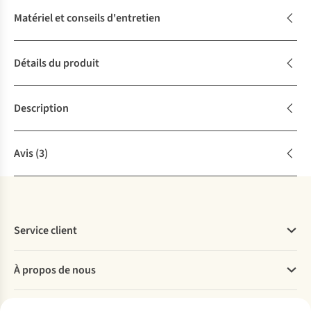
Matériel et conseils d'entretien
Détails du produit
Description
Avis
(3)
Service client
Questions fréquentes
À propos de nous
Commander
Payer
Travailler chez A.S.Adventure
Nos services