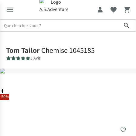
Sho
Accueil
Tom Tailor
Chemise 1045185
3 Avis
-50%