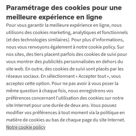
Livraison
Explore More
Paramétrage des cookies pour une
Retourner
Entreprise responsable
Location / Location sports d’hiver
meilleure expérience en ligne
Rétractation d'une commande
Découvrez
À propos d’Ayacucho
Seconde-main
Entretien & réparations
Pour vous garantir la meilleure expérience en ligne, nous
Nos magasins
Entretien de ski
A.S.Magazine
Garantie
utilisons des cookies marketing, analytiques et fonctionnels
À propos d’A.S.Adventure
Service de lavage
Explore Camp
Contactez-nous
(et des technologies similaires). Pour plus d'informations,
Déclaration d'accessibilité
Entretien de chaussures
Gear Check
nous vous renvoyons également à notre cookie policy. Sur
Réparation de chaussures
Expertise & conseils
nos sites, des tiers placent parfois des cookies de suivi pour
Abonnez-vous à la newsletter
Réparation de vêtements
vous montrer des publicités personnalisées en dehors du
Retouches
site web. En outre, des cookies de suivi sont placés par les
Pour les entreprises
Suivez-nous
réseaux sociaux. En sélectionnant « Accepter tout », vous
acceptez cette option. Pour ne pas avoir à vous poser la
même question à chaque fois, nous enregistrons vos
préférences concernant l’utilisation des cookies sur notre
site Internet pour une durée de deux ans. Vous pouvez
modifier vos préférences à tout moment via la politique en
Mentions légales
Politique de confidentialité
matière de cookies au bas de chaque page du site Internet.
Conditions générales
Cookie Policy
Notre cookie policy