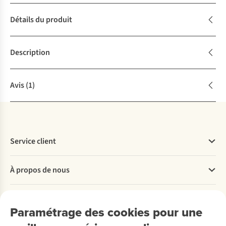
Détails du produit
Description
Avis
(1)
Service client
Questions fréquentes
À propos de nous
Commander
Payer
Travailler chez A.S.Adventure
Nos services
Livraison
Explore More
Paramétrage des cookies pour une
Retourner
Entreprise responsable
Location / Location sports d’hiver
Rétractation d'une commande