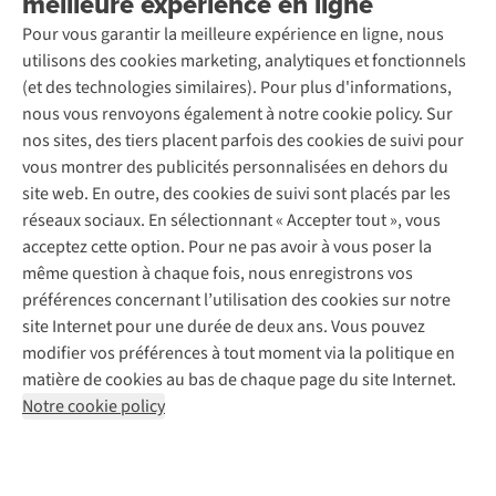
meilleure expérience en ligne
Découvrez
À propos d’Ayacucho
Seconde-main
Entretien & réparations
Pour vous garantir la meilleure expérience en ligne, nous
Nos magasins
Entretien de ski
A.S.Magazine
Garantie
utilisons des cookies marketing, analytiques et fonctionnels
À propos d’A.S.Adventure
Service de lavage
Explore Camp
Contactez-nous
(et des technologies similaires). Pour plus d'informations,
Déclaration d'accessibilité
Entretien de chaussures
Gear Check
nous vous renvoyons également à notre cookie policy. Sur
Réparation de chaussures
Expertise & conseils
nos sites, des tiers placent parfois des cookies de suivi pour
Abonnez-vous à la newsletter
Réparation de vêtements
vous montrer des publicités personnalisées en dehors du
Retouches
site web. En outre, des cookies de suivi sont placés par les
Pour les entreprises
Suivez-nous
réseaux sociaux. En sélectionnant « Accepter tout », vous
acceptez cette option. Pour ne pas avoir à vous poser la
même question à chaque fois, nous enregistrons vos
préférences concernant l’utilisation des cookies sur notre
site Internet pour une durée de deux ans. Vous pouvez
modifier vos préférences à tout moment via la politique en
Mentions légales
Politique de confidentialité
matière de cookies au bas de chaque page du site Internet.
Conditions générales
Cookie Policy
Notre cookie policy
AS Adventure France SAS,
Rue du Vieux Faubourg 14,
F-59000 Lille
team@asadventure.com
+32 (0)3 828 30 15