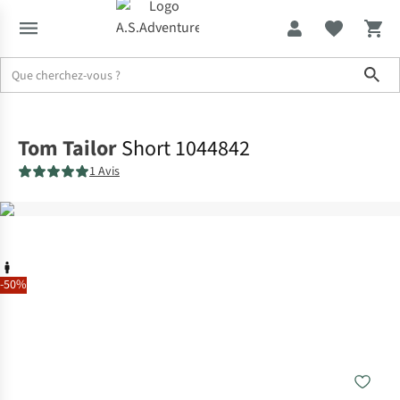
Sho
Accueil
Tom Tailor
Short 1044842
1 Avis
-50%